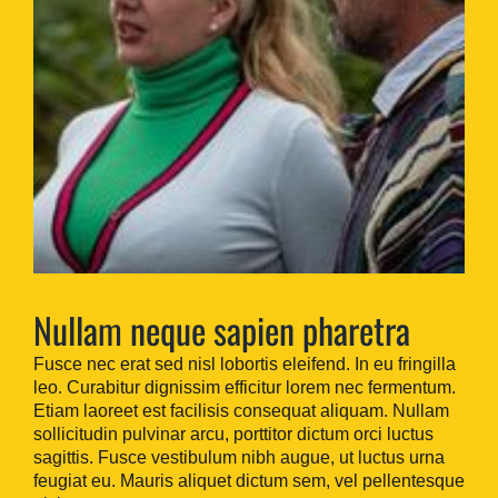
Nullam neque sapien pharetra
Fusce nec erat sed nisl lobortis eleifend. In eu fringilla
leo. Curabitur dignissim efficitur lorem nec fermentum.
Etiam laoreet est facilisis consequat aliquam. Nullam
sollicitudin pulvinar arcu, porttitor dictum orci luctus
sagittis. Fusce vestibulum nibh augue, ut luctus urna
feugiat eu. Mauris aliquet dictum sem, vel pellentesque