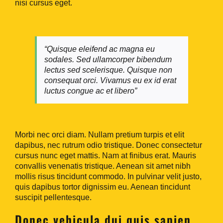
nisi cursus eget.
“Quisque eleifend ac magna eu
sodales. Sed ullamcorper bibendum
lectus sed scelerisque. Quisque non
consequat orci. Vivamus eu ex id erat
luctus congue ac et libero”
Morbi nec orci diam. Nullam pretium turpis et elit
dapibus, nec rutrum odio tristique. Donec consectetur
cursus nunc eget mattis. Nam at finibus erat. Mauris
convallis venenatis tristique. Aenean sit amet nibh
mollis risus tincidunt commodo. In pulvinar velit justo,
quis dapibus tortor dignissim eu. Aenean tincidunt
suscipit pellentesque.
Donec vehicula dui quis sapien