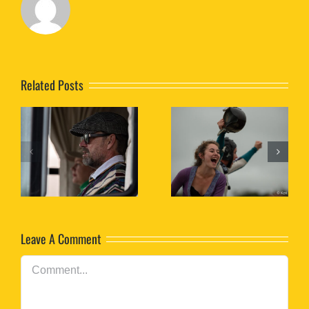
Related Posts
ue
Vivamus ut
Aliquam luctus
s
magna turpis
sem massa
Leave A Comment
Comment